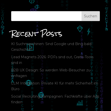
Suchen
Recent Posts
KI Suchmaschinen: Sind Google und Bing bald
Geschichte?
Lead Magnets 2026: PDFs sind out, Gratis-Tools
sind in
B2B UX Design: So werden Web-Besucher zu
Anfragen
LLM Integration: Private KI für mehr Sicherheit im
Büro
Social Recruiting Kampagnen: Fachkräfte über Ads
finden