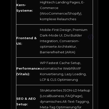
Hightech Landing Pages, E-
Kern-
Commerce
Systeme:
(WooCommerce/Shopify),
komplexe Relaunches
Mobile-First Design, Premium
Dark-Mode UI, Divi Builder
Frontend &
Integration, Conversion-
UX:
optimierte Architektur,
Barrierefreiheit (ARIA)
WP Fastest Cache Setup,
Performance
automatische WebP/AVIF
(Vitals):
Konvertierung, Lazy Loading,
LCP & CLS Optimierung
Strukturiertes JSON-LD Markup
(LocalBusiness, FAQPage),
SEO & AEO
dynamisches Alt-Text-Tagging,
Setup:
Meta-Tag Optimierung für