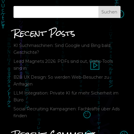
Suchen
Recent Posts
KI Suchmaschinen: Sind Google und Bing bald
Geschichte?
Lead Magnets 2026: PDFs sind out, Gratis-Tools
sind in
B2B UX Design: So werden Web-Besucher zu
Anfragen
LLM Integration: Private KI für mehr Sicherheit im
Büro
Social Recruiting Kampagnen: Fachkräfte über Ads
finden