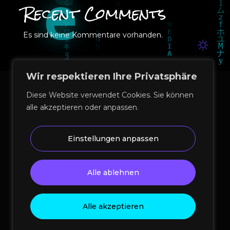
Recent Comments
Es sind keine Kommentare vorhanden.
Wir respektieren Ihre Privatsphäre
Diese Website verwendet Cookies. Sie können
alle akzeptieren oder anpassen.
Einstellungen anpassen
© 2026 Perez Media Agency | Kreativ- und
Medienagentur München – Webdesign, Corporate
Alle ablehnen
Design, SEO, AEO, Performance & KI-Strategie
Impressum
|
Datenschutz
|
AGB
|
Blog
Alle akzeptieren