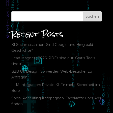
Suchen
Recent Posts
KI Suchmaschinen: Sind Google und Bing bald
Geschichte?
Lead Magnets 2026: PDFs sind out, Gratis-Tools
sind in
B2B UX Design: So werden Web-Besucher zu
Anfragen
LLM Integration: Private KI für mehr Sicherheit im
Büro
Social Recruiting Kampagnen: Fachkräfte über Ads
finden