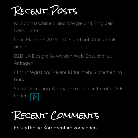
Recent Posts
KI Suchmaschinen: Sind Google und Bing bald
Geschichte?
Lead Magnets 2026: PDFs sind out, Gratis-Tools
sind in
B2B UX Design: So werden Web-Besucher zu
Anfragen
LLM Integration: Private KI für mehr Sicherheit im
Büro
Social Recruiting Kampagnen: Fachkräfte über Ads
finden
Recent Comments
Es sind keine Kommentare vorhanden.