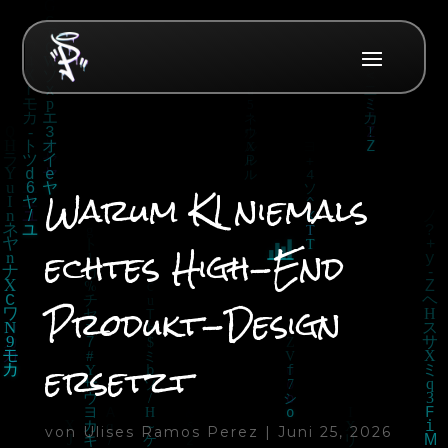
Warum KI niemals
echtes High-End
Produkt-Design
ersetzt
von
Ulises Ramos Perez
|
Juni 25, 2026